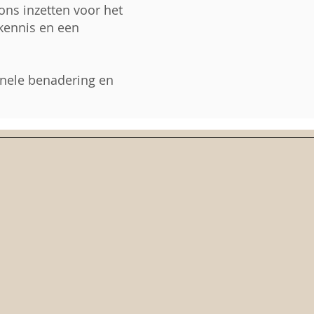
 ons inzetten voor het
 kennis en een
onele benadering en